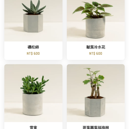
磯松錦
皺葉冷水花
NT$ 600
NT$ 600
雷童
斑葉圓葉福祿桐