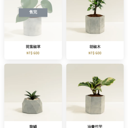
售完
荷葉椒草
胡椒木
NT$ 600
NT$ 600
龍鱗
油畫竹芋