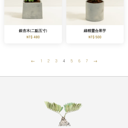
銀杏木(二點五寸)
綠精靈合果芋
NT$ 480
NT$ 500
←
1
2
3
4
5
6
7
→