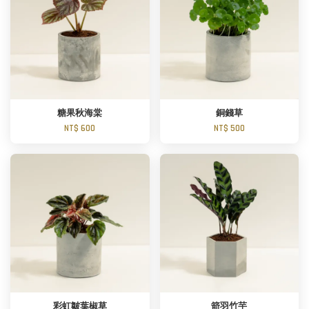
糖果秋海棠
銅錢草
NT$ 600
NT$ 500
彩虹皺葉椒草
箭羽竹芋