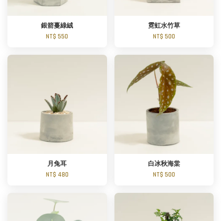
銀箭蔓綠絨
霓虹水竹草
NT$ 550
NT$ 500
月兔耳
白冰秋海棠
NT$ 480
NT$ 500