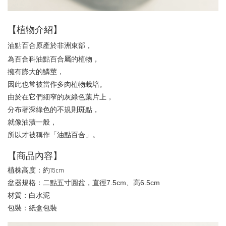
加入購物車
【植物介紹】
油點百合原產於非洲東部，
為百合科油點百合屬的植物，
擁有膨大的鱗莖，
因此也常被當作多肉植物栽培。
由於在它們細窄的灰綠色葉片上，
分布著深綠色的不規則斑點，
就像油漬一般，
所以才被稱作「油點百合」。
【商品內容】
植株高度：約15cm
盆器規格：
二點五寸圓盆，直徑7.5cm、高6.5cm
材質：白水泥
包裝：紙盒包裝