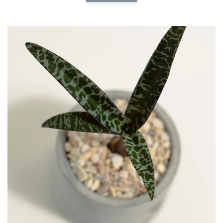
加入購物車
介質加價購
瀏覽全部
福所栽特製多
福所栽特製通用介
福所栽特製草花專
用介質
質
用介質
-
NT$ 140
-
+
-
+
NT$ 140
NT$ 140
NT$ 160
NT$ 160
NT$ 160