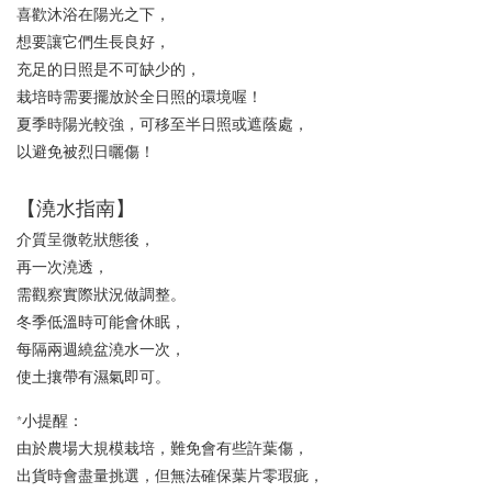
喜歡沐浴在陽光之下，
想要讓它們生長良好，
充足的日照是不可缺少的，
栽培時需要擺放於全日照的環境喔！
夏季時陽光較強，可移至半日照或遮蔭處，
以避免被烈日曬傷！
【澆水指南】
介質呈微乾狀態後，
再一次澆透，
需觀察實際狀況做調整。
冬季低溫時可能會休眠，
每隔兩週繞盆澆水一次，
使土攘帶有濕氣即可。
*小提醒：
由於農場大規模栽培，難免會有些許葉傷，
出貨時會盡量挑選，但無法確保葉片零瑕疵，