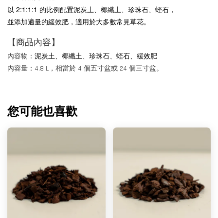
以 2:1:1
:1
的比例配置泥炭土、椰纖土、珍珠石、蛭石，
並添加適量的緩效肥，
適用於大多數常見草花。
【商品內容】
泥炭土
、椰纖土
、珍珠石、蛭石、緩效肥
內容物：
內容量：4.8 L，相當於 4 個五寸盆或 24 個三寸盆。
您可能也喜歡