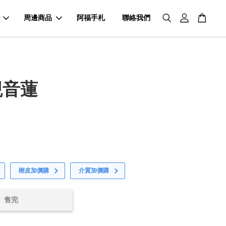
周邊商品
阿福手札
聯絡我們
觀音蓮
樹皮加價購
介質加價購
售完