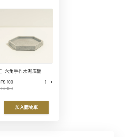
六角手作水泥底盤
-
+
NT$ 100
NT$ 120
加入購物車