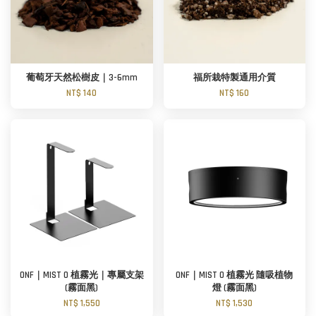
葡萄牙天然松樹皮｜3-6mm
福所栽特製通用介質
NT$ 140
NT$ 160
ONF｜MIST O 植霧光｜專屬支架
ONF｜MIST O 植霧光 隨吸植物
(霧面黑)
燈 (霧面黑)
NT$ 1,550
NT$ 1,530