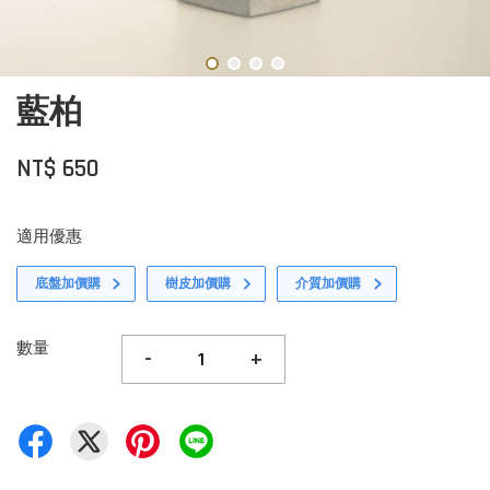
藍柏
NT$ 650
適用優惠
底盤加價購
樹皮加價購
介質加價購
數量
-
+