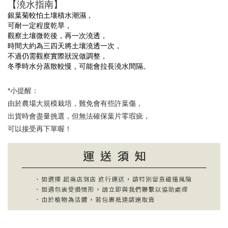
【澆水指南】
銀葉菊較怕土壤積水潮濕，
可耐一定程度乾旱，
觀察
土壤微乾後，再一次澆透，
時間大約為三四天將土壤澆透一次，
不過仍需觀察實際狀況做調整，
冬季時水分蒸散較慢，可能會拉長澆水間隔。
*小提醒：
由於農場大規模栽培，難免會有些許葉傷，
出貨時會盡量挑選，但無法確保葉片零瑕疵，
可以接受再下單喔！