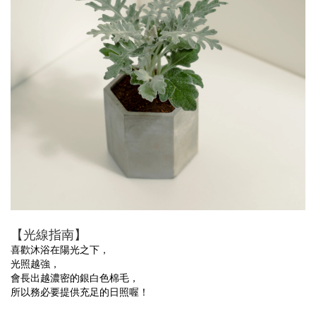
【光線指南】
喜歡沐浴在陽光之下，
光照越強，
會長出越濃密的銀白色棉毛，
所以務必要提供充足的日照喔！