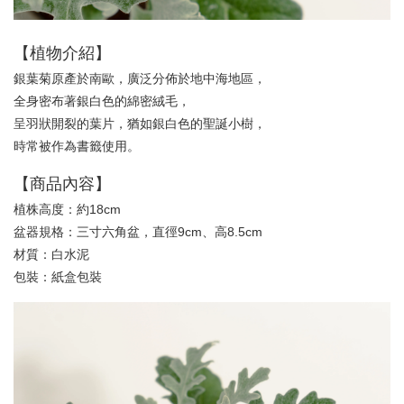
加入購物車
【植物介紹】
銀葉菊原產於南歐，廣泛分佈於地中海地區，
全身密布著銀白色的綿密絨毛，
呈羽狀開裂的葉片，猶如銀白色的聖誕小樹，
時常被作為書籤使用。
【商品內容】
植
株高度：
約18cm
盆器規格：
三寸六角盆
，直徑9cm、高8.5cm
材質：白水泥
包裝：紙盒包裝