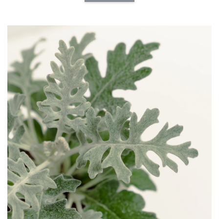
加入購物車
介質加價購
瀏覽全部
福所栽特製多
福所栽特製通用介
福所栽特製草花專
用介質
質
用介質
-
NT$ 140
-
+
-
+
NT$ 140
NT$ 140
NT$ 160
NT$ 160
NT$ 160