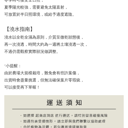
冬季時可接受全日照，
夏季陽光較強，需要避免太陽直射，
可放置於半日照環境，或給予適度遮陰。
【澆水指南】
澆水以全乾全濕為原則，介質呈微乾狀態後，
再一次澆透，時間大約為一週將土壤澆透一次，
不過仍需觀察實際狀況做調整。
*小提醒：
由於農場大規模栽培，難免會有些許葉傷，
出貨時會盡量挑選，但無法確保葉片零瑕疵，
可以接受再下單喔！