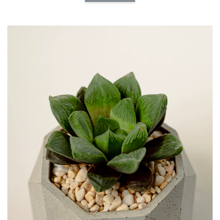
加入購物車
介質加價購
瀏覽全部
福所栽特製多
福所栽特製通用介
福所栽特製草花專
用介質
質
用介質
-
NT$ 140
-
+
-
+
NT$ 140
NT$ 140
NT$ 160
NT$ 160
NT$ 160