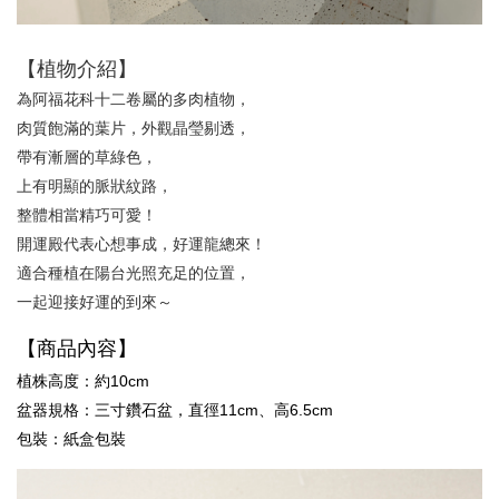
加入購物車
【植物介紹】
為阿福花科十二卷屬的多肉植物，
肉質飽滿的葉片，外觀晶瑩剔透，
帶有漸層的草綠色，
上有明顯的脈狀紋路，
整體相當精巧可愛！
開運殿代表心想事成，好運龍總來！
適合種植在陽台光照充足的位置，
一起迎接好運的到來～
【商品內容】
植株高度：
約
10cm
盆器規格：三寸鑽石盆，直徑11cm、高6.5cm
包裝：紙盒包裝