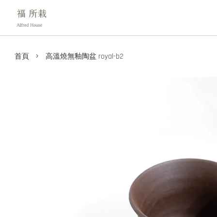
›
首頁
高溫燒無釉陶盆 royal-b2