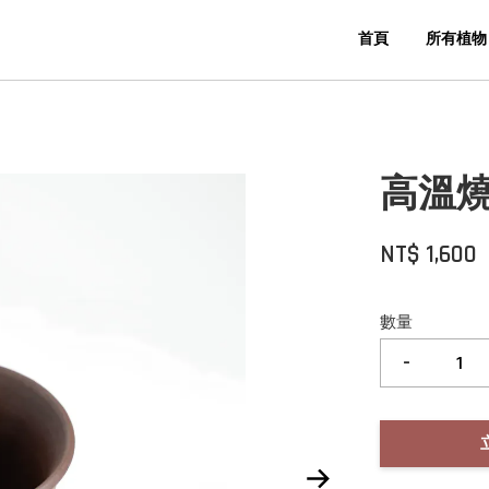
首頁
所有植物
高溫燒無
NT$ 1,600
數量
-