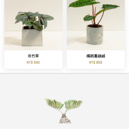
吊竹草
橘柄蔓綠絨
NT$ 500
NT$ 850