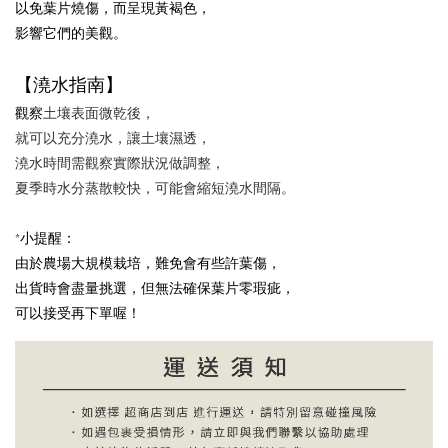
以免葉片燒傷，而呈現黃褐色，
影響它們的美觀。
【澆水指南】
觀察
土壤表面微乾後，
就可以充分澆水，讓土壤濕透，
澆水時間需觀察實際狀況做調整，
夏季時水分蒸散較快，可能會縮短澆水間隔。
*小提醒：
由於農場大規模栽培，難免會有些許葉傷，
出貨時會盡量挑選，但無法確保葉片零瑕疵，
可以接受再下單喔！