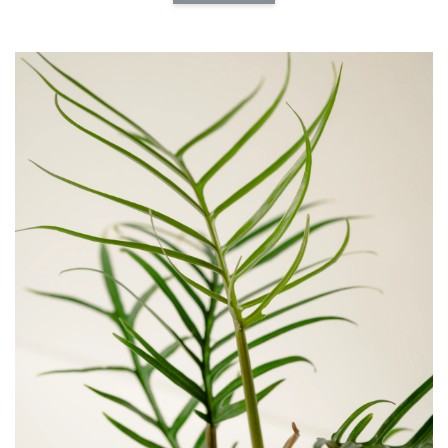
加入購物車
介質加價購
瀏覽全部
福所栽特製多
福所栽特製通用介
福所栽特製草花專
用介質
質
用介質
-
NT$ 140
-
+
-
+
NT$ 140
NT$ 140
NT$ 160
NT$ 160
NT$ 160