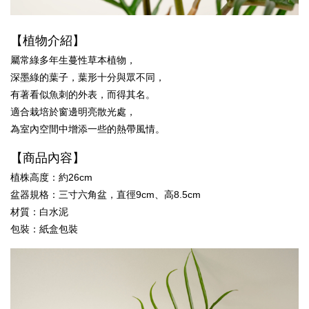
加入購物車
【植物介紹】
屬常綠多年生蔓性草本植物，
深墨綠的葉子，葉形十分與眾不同，
有著看似魚刺的外表，而得其名。
適合栽培於窗邊明亮散光處，
為室內空間中增添一些的熱帶風情。
【商品內容】
植株高度：約
26
cm
盆器規格：三寸六角盆，直徑9cm、高8.5cm
材質：白水泥
包裝：紙盒包裝