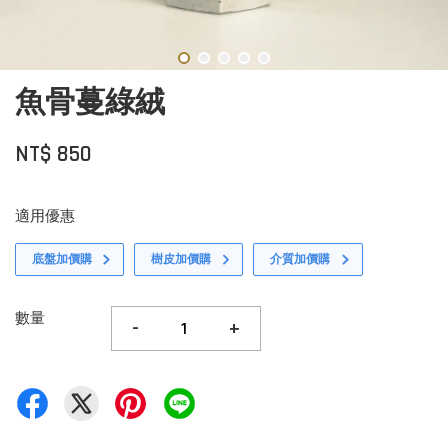
魚骨蔓綠絨
NT$ 850
適用優惠
底盤加價購
樹皮加價購
介質加價購
數量
-
+